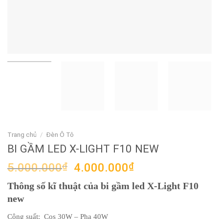
Trang chủ
/
Đèn Ô Tô
BI GẦM LED X-LIGHT F10 NEW
Giá
Giá
5.000.000
₫
4.000.000
₫
gốc
hiện
Thông số kĩ thuật của bi gầm led X-Light F10
là:
tại
new
5.000.000₫.
là:
4.000.000₫.
Công suất: Cos 30W – Pha 40W