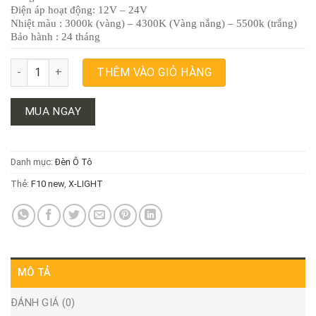
Điện áp hoạt động: 12V – 24V
Nhiệt màu : 3000k (vàng) – 4300K (Vàng nắng) – 5500k (trắng)
Bảo hành : 24 tháng
BI GẦM LED X-LIGHT F10 NEW số lượng
THÊM VÀO GIỎ HÀNG
MUA NGAY
Danh mục:
Đèn Ô Tô
Thẻ:
F10 new
,
X-LIGHT
MÔ TẢ
ĐÁNH GIÁ (0)