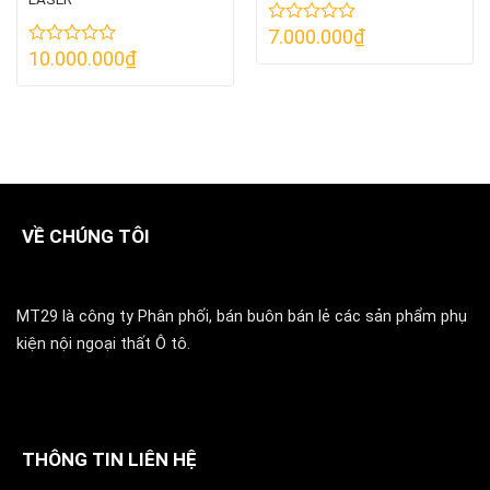
7.000.000
₫
Được
xếp
10.000.000
₫
Được
hạng
xếp
0
hạng
5
0
sao
5
sao
VỀ CHÚNG TÔI
MT29 là công ty Phân phối, bán buôn bán lẻ các sản phẩm phụ
kiện nội ngoại thất Ô tô.
THÔNG TIN LIÊN HỆ